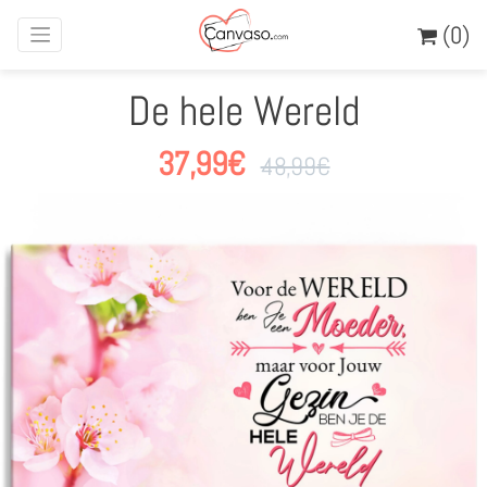
(0)
De hele Wereld
37,99
€
48,99
€