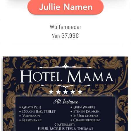
Wolfsmoeder
37,99
€
Van