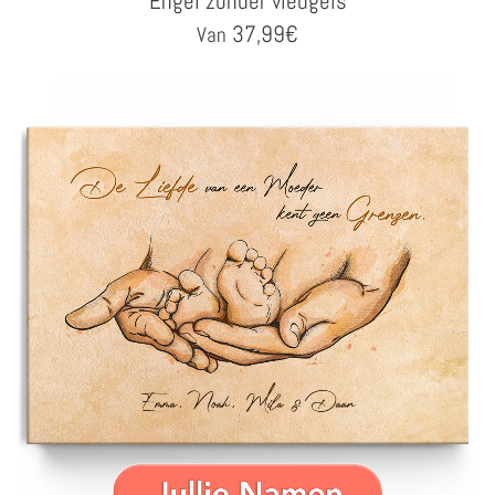
Engel zonder vleugels
37,99
€
Van