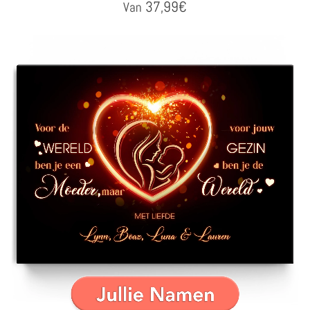
37,99
€
Van