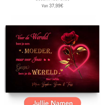
37,99
€
Van