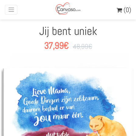
(0)
Jij bent uniek
37,99
€
48,99
€