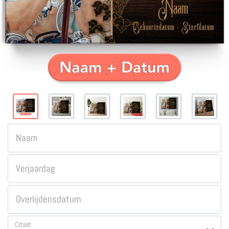
Naam
Verjaardag
Overlijdensdatum
Citaat