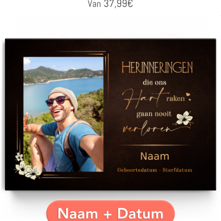
37,99
€
Van