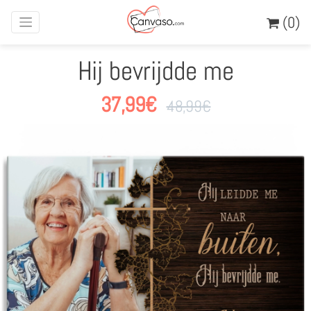
(0)
Hij bevrijdde me
37,99
€
48,99
€