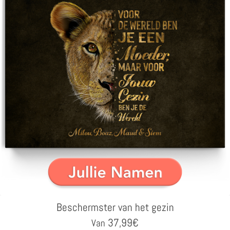
Beschermster van het gezin
37,99
€
Van