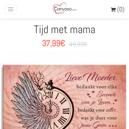
(0)
Tijd met mama
37,99
€
48,99
€